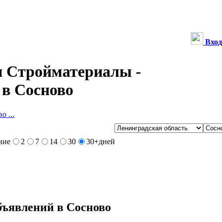
Вход
 Стройматериалы -
 в Сосново
о ...
ние
2
7
14
30
30+
дней
бъявлений в Сосново