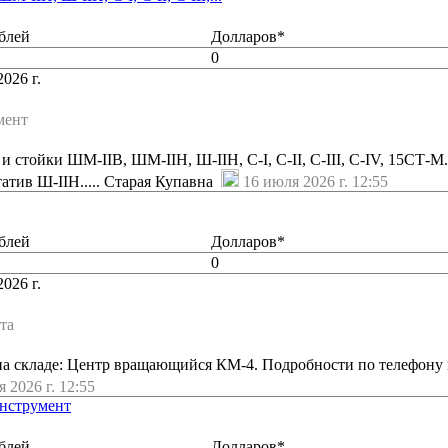
блей
Долларов*
0
026 г.
мент
 стойки ШМ-IIB, ШМ-IIH, Ш-IIH, C-I, C-II, C-III, С-IV, 15СТ-
атив Ш-IIH..... Старая Купавна
16 июля 2026 г. 12:55
блей
Долларов*
0
026 г.
та
на складе: Центр вращающийся КМ-4. Подробности по телефону и
 2026 г. 12:55
инструмент
блей
Долларов*