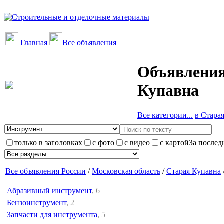
Главная
Все объявления
Объявления
Купавна
Все категории...
в Старая
только в заголовках
с фото
с видео
с картой
За послед
Все объявления России
/
Московская область
/
Старая Купавна
Абразивный инструмент
, 6
Бензоинструмент
, 2
Запчасти для инструмента
, 5