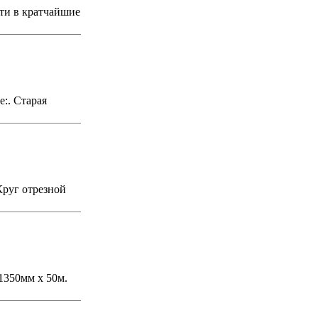
сти в кратчайшие
е:. Старая
Круг отрезной
350мм х 50м.