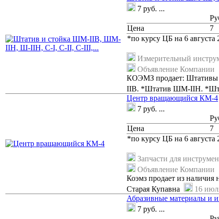
7
руб.
...
Ру
Цена
7
*по курсу ЦБ на 6 августа 2
Измерительный инстру
Объявление Компании
КОЭМЗ продает: Штативы и
IIB. *Штатив ШМ-IIH. *Шт
Центр вращающийся КМ-4
7
руб.
...
Ру
Цена
7
*по курсу ЦБ на 6 августа 2
Запчасти для инструмен
Объявление Компании
Коэмз продает из наличия 
Старая Купавна
16 июля
Абразивные материалы и 
7
руб.
...
Ру