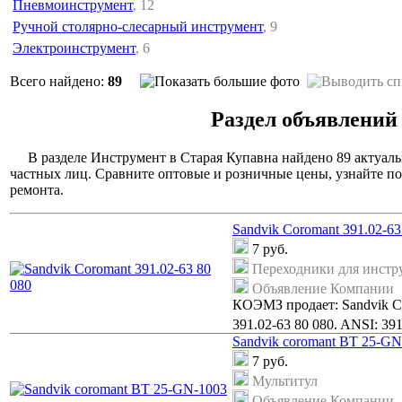
Пневмоинструмент
, 12
Ручной столярно-слесарный инструмент
, 9
Электроинструмент
, 6
Всего найдено:
89
Раздел объявлений
В разделе Инструмент в Старая Купавна найдено 89 актуал
частных лиц. Сравните оптовые и розничные цены, узнайте по
ремонта.
Sandvik Coromant 391.02-63
7
руб.
Переходники для инстр
Объявление Компании
КОЭМЗ продает: Sandvik Co
391.02-63 80 080. ANSI: 39
Sandvik coromant BT 25-GN
7
руб.
Мультитул
Объявление Компании