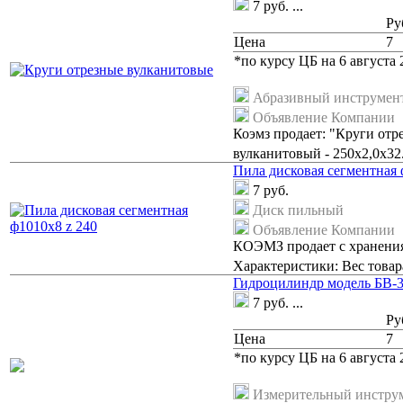
7
руб.
...
Ру
Цена
7
*по курсу ЦБ на 6 августа 2
Абразивный инструмен
Объявление Компании
Коэмз продает: "Круги отр
вулканитовый - 250х2,0х32
Пила дисковая сегментная 
7
руб.
Диск пильный
Объявление Компании
КОЭМЗ продает с хранения
Характеристики: Вес товара
Гидроцилиндр модель БВ-
7
руб.
...
Ру
Цена
7
*по курсу ЦБ на 6 августа 2
Измерительный инстру