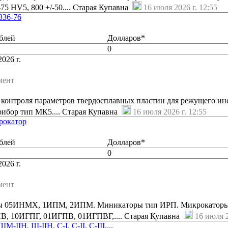
-75 HV5, 800 +/-50.... Старая Купавна
16 июля 2026 г. 12:55
336-76
блей
Долларов*
0
026 г.
мент
 контроля параметров твердосплавных пластин для режущего ин
ибор тип МК5.... Старая Купавна
16 июля 2026 г. 12:55
рокатор
блей
Долларов*
0
026 г.
мент
ы 05ИНМХ, 1ИПМ, 2ИПМ. Миникаторы тип ИРП. Микрокаторы
, 10ИГПГ, 01ИГПВ, 01ИГПВГ,.... Старая Купавна
16 июля 2
IIH, Ш-IIH, C-I, C-II, C-III,...