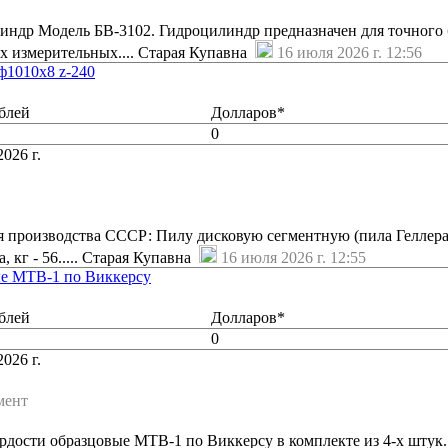
ндр Модель БВ-3102. Гидроцилиндр предназначен для точного 
х измерительных.... Старая Купавна
16 июля 2026 г. 12:56
ф1010х8 z-240
блей
Долларов*
0
026 г.
 производства СССР: Пилу дисковую сегментную (пила Геллера)
, кг - 56..... Старая Купавна
16 июля 2026 г. 12:55
ые МТВ-1 по Виккерсу
блей
Долларов*
0
026 г.
мент
дости образцовые МТВ-1 по Виккерсу в комплекте из 4-х штук.