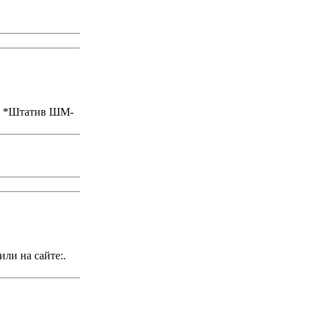
М. *Штатив ШМ-
ли на сайте:.