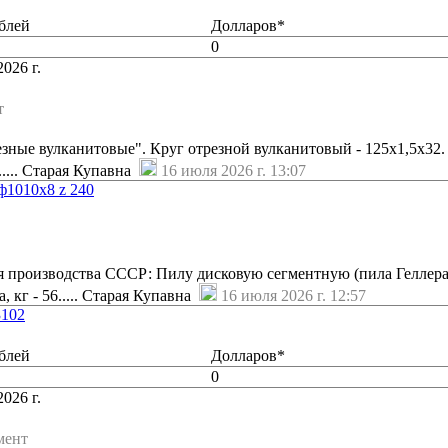
блей
Долларов*
0
026 г.
т
езные вулканитовые". Круг отрезной вулканитовый - 125х1,5х32.
..... Старая Купавна
16 июля 2026 г. 13:07
ф1010х8 z 240
 производства СССР: Пилу дисковую сегментную (пила Геллера)
, кг - 56..... Старая Купавна
16 июля 2026 г. 12:57
3102
блей
Долларов*
0
026 г.
мент