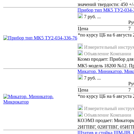
значений твердости: 450 +/
Прибор тип МК5 ТУ2-034-
7
руб.
...
Ру
Цена
7
*по курсу ЦБ на 6 августа 2
Измерительный инстру
Объявление Компании
Коэмз продает: Прибор для
МК5 модель 18200 №12. Пр
Микатор. Миникатор. Мик
7
руб.
...
Ру
Цена
7
*по курсу ЦБ на 6 августа 2
Измерительный инстру
Объявление Компании
КОЭМЗ продает: Микатор
2ИГПВГ, 02ИГПВГ, 05ИГПВ
Штатив и стойка ШМ-IIB, ШМ-