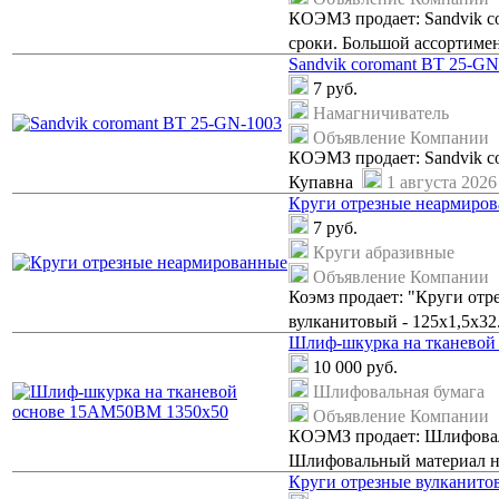
КОЭМЗ продает: Sandvik co
сроки. Большой ассортимен
Sandvik coromant BT 25-GN
7
руб.
Намагничиватель
Объявление Компании
КОЭМЗ продает: Sandvik co
Купавна
1 августа 2026 
Круги отрезные неармиро
7
руб.
Круги абразивные
Объявление Компании
Коэмз продает: "Круги отр
вулканитовый - 125х1,5х32
Шлиф-шкурка на тканевой
10 000
руб.
Шлифовальная бумага
Объявление Компании
КОЭМЗ продает: Шлифовал
Шлифовальный материал на
Круги отрезные вулканито