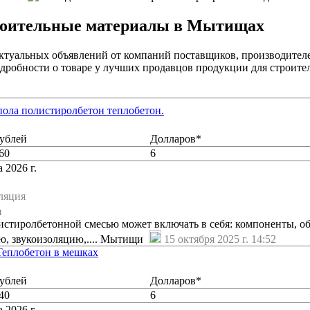
роительные материалы в Мытищах
ктуальных объявлений от компаний поставщиков, производителе
дробности о товаре у лучших продавцов продукции для строител
 пола полистиролбетон теплобетон.
ублей
Долларов*
60
6
 2026 г.
ляция
и
истиролбетонной смесью может включать в себя: компоненты, 
ю, звукоизоляцию,.... Мытищи
15 октября 2025 г. 14:52
Теплобетон в мешках
ублей
Долларов*
40
6
 2026 г.