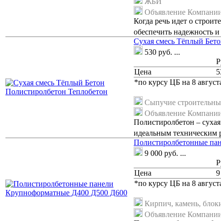
ЖБИ
Объявление Компани
Когда речь идет о строит
обеспечить надежность и
Сухая смесь Тёплый Бет
530
руб.
...
Р
Цена
5
*по курсу ЦБ на 8 августа
Сыпучие строительны
Объявление Компани
Полистиролбетон – сухая
идеальным техническим 
Полистиролбетонные па
9 000
руб.
...
Р
Цена
9
*по курсу ЦБ на 8 августа
Кирпич, камень, блок
Объявление Компани