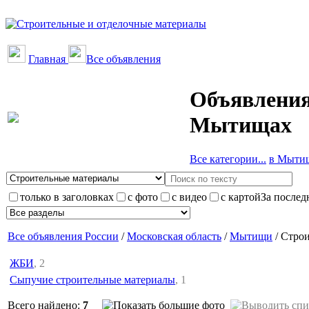
Главная
Все объявления
Объявления
Мытищах
Все категории...
в Мытищ
только в заголовках
с фото
с видео
с картой
За послед
Все объявления России
/
Московская область
/
Мытищи
/ Стро
ЖБИ
, 2
Сыпучие строительные материалы
, 1
Всего найдено:
7