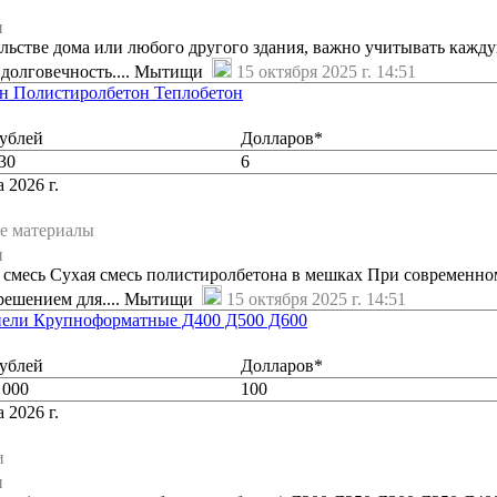
и
ельстве дома или любого другого здания, важно учитывать кажду
 долговечность.... Мытищи
15 октября 2025 г. 14:51
он Полистиролбетон Теплобетон
ублей
Долларов*
30
6
 2026 г.
е материалы
и
 смесь Сухая смесь полистиролбетона в мешках При современно
решением для.... Мытищи
15 октября 2025 г. 14:51
нели Крупноформатные Д400 Д500 Д600
ублей
Долларов*
 000
100
 2026 г.
и
и