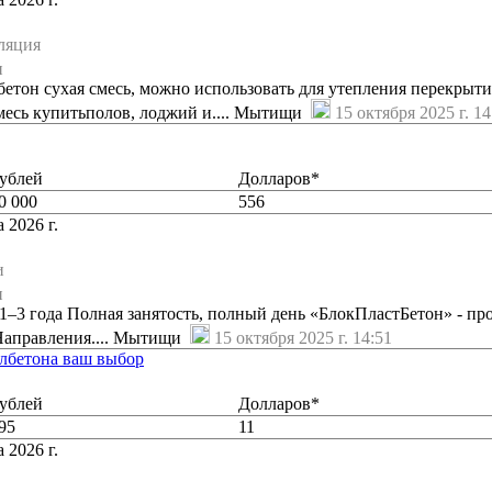
ляция
и
бетон сухая смесь, можно использовать для утепления перекрыти
месь купитьполов, лоджий и.... Мытищи
15 октября 2025 г. 14
ублей
Долларов*
0 000
556
 2026 г.
и
и
1–3 года Полная занятость, полный день «БлокПластБетон» - пр
 Направления.... Мытищи
15 октября 2025 г. 14:51
лбетона ваш выбор
ублей
Долларов*
95
11
 2026 г.