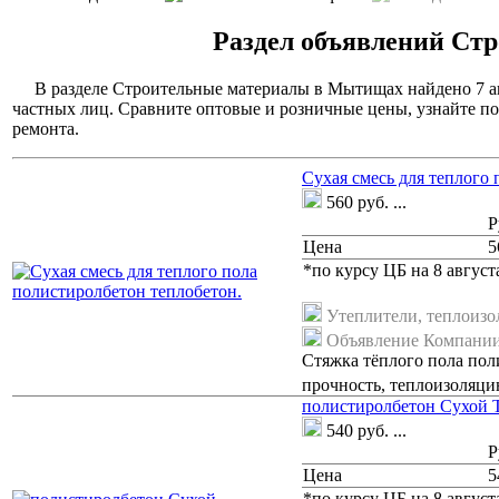
Раздел объявлений Ст
В разделе Строительные материалы в Мытищах найдено 7 а
частных лиц. Сравните оптовые и розничные цены, узнайте по
ремонта.
Cухая смесь для теплого
560
руб.
...
Р
Цена
5
*по курсу ЦБ на 8 августа
Утеплители, теплоизо
Объявление Компани
Стяжка тёплого пола пол
прочность, теплоизоляци
полистиролбетон Сухой 
540
руб.
...
Р
Цена
5
*по курсу ЦБ на 8 августа