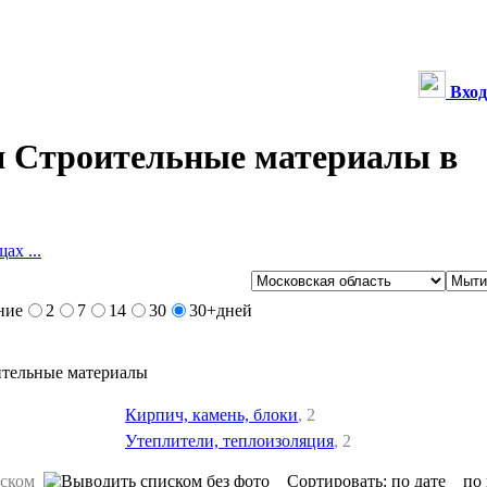
Вход
 Строительные материалы в
ах ...
ние
2
7
14
30
30+
дней
ительные материалы
Кирпич, камень, блоки
, 2
Утеплители, теплоизоляция
, 2
Сортировать:
по дате
по