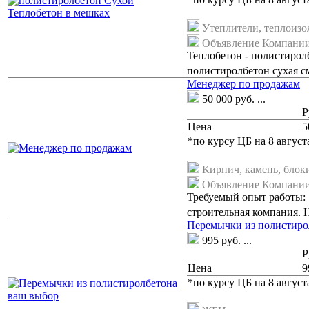
Утеплители, теплоизо
Объявление Компани
Теплобетон - полистирол
полистиролбетон сухая с
Менеджер по продажам
50 000
руб.
...
Р
Цена
5
*по курсу ЦБ на 8 августа
Кирпич, камень, блок
Объявление Компани
Требуемый опыт работы: 
строительная компания.
Перемычки из полистиро
995
руб.
...
Р
Цена
9
*по курсу ЦБ на 8 августа