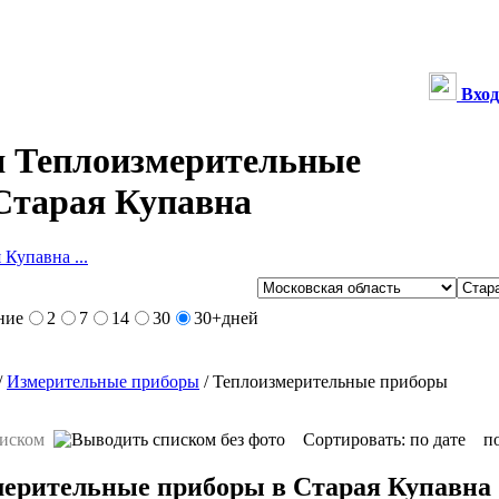
Вход
 Теплоизмерительные
Старая Купавна
 Купавна ...
ние
2
7
14
30
30+
дней
/
Измерительные приборы
/ Теплоизмерительные приборы
Сортировать:
по дате
п
мерительные приборы в Старая Купавна