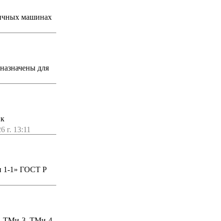
личных машинах
дназначены для
ик
6 г. 13:11
н 1-1» ГОСТ Р
, ТМи-3, ТМи-4.