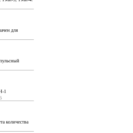
ачен для
мпульсный
Н-1
6
та количества