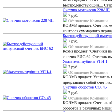
Быстродействующий.... Ста
Счетчик моточасов 228-ЧП
7
руб.
Объявление Компании
КОЭМЗ продает: Счетчик мо
контроля суммарного период
Быстродействующий импуль
7
руб.
Объявление Компании
Коэмз продает "Счетчики и
счетчик БИС-62. Счетчик им
Указатель глубины УГН-1
7
руб.
Объявление Компании
КОЭМЗ продает: Указатель 
представляет собой счетчик
Счетчик оборотов СО. 45
7
руб.
Объявление Компании
КОЭМЗ продает: Счетчик обо
оборотов в различных машин