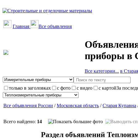
Главная
Все объявления
Объявления
приборы в 
Все категории...
в Старая
только в заголовках
с фото
с видео
с картой
За послед
Все объявления России
/
Московская область
/
Старая Купавна
Всего найдено:
14
Раздел объявлений Теплоиз