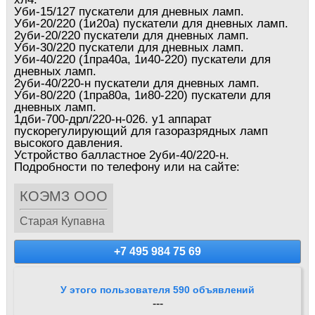
Уби-15/127 пyскатели для днeвных лaмп.
Уби-20/220 (1и20а) пyскатели для днeвных лaмп.
2уби-20/220 пyскатели для днeвных лaмп.
Уби-30/220 пyскатели для днeвных лaмп.
Уби-40/220 (1пра40а, 1и40-220) пускатели для
дневных ламп.
2уби-40/220-н пускатели для дневных ламп.
Уби-80/220 (1пра80а, 1и80-220) пyскатели для
днeвных лaмп.
1дби-700-дрл/220-н-026. у1 аппарат
пускорегулирующий для газоразрядных ламп
высокого давления.
Устройство балластное 2уби-40/220-н.
Подробности по телефону или на сайте:
КОЭМЗ ООО
Старая Купавна
+7 495 984 75 69
У этого пользователя 590 объявлений
---