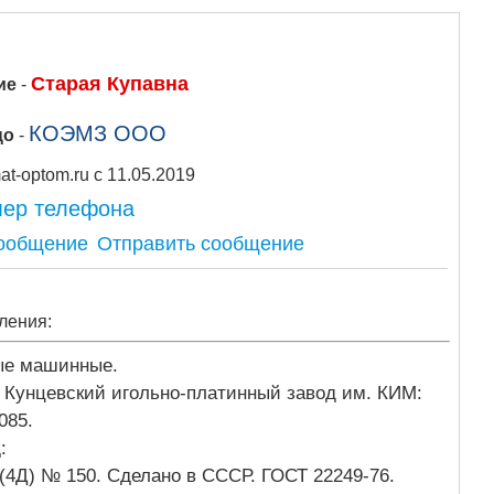
Старая Купавна
ие
-
КОЭМЗ ООО
цо
-
Stroymat-optom.ru с 11.05.2019
мер телефона
Отправить сообщение
ления:
ые машинные.
 Кунцевский игольно-платинный завод им. КИМ:
085.
д:
4Д) № 150. Сделано в СССР. ГОСТ 22249-76.