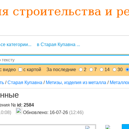
се категории...
в Старая Купавна ...
с видео
с картой
За последние
2
7
14
30
ть
/
Старая Купавна
/
Метизы, изделия из металла
/
Металло
инные
ления №
id: 2584
10:08)
Обновлено: 16-07-26
(12:46)