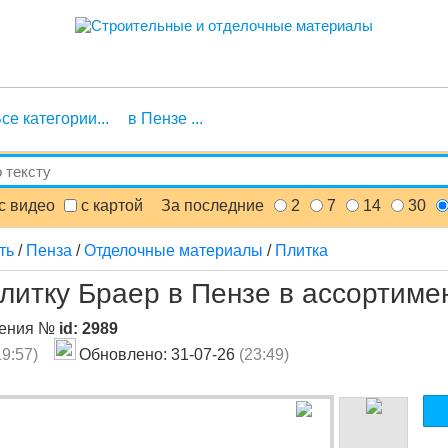
се категории...
в Пензе ...
с видео
с картой
За последние
2
7
14
30
ть
/
Пенза
/
Отделочные материалы
/
Плитка
литку Браер в Пензе в ассортиме
ления №
id: 2989
19:57)
Обновлено: 31-07-26
(23:49)