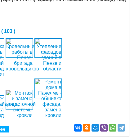
 103 )
ие