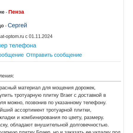
Пенза
ие
-
Сергей
цо
-
Stroymat-optom.ru с 01.11.2024
мер телефона
Отправить сообщение
ления:
красный материал для мощения дорожек,
упить тротуарную плитку Braer с доставкой в
еля можно, позвонив по указанному телефону.
йший ассортимент тротуарной плитки,
кладки и комбинирования по цвету, размеру.
ску, обладают внушительной долговечностью.
уарную плитку Браер, но и заказать ее укладку под