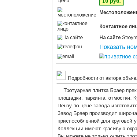
10 руб.
Цена
Местоположен
Контактное ли
На сайте
Показать но
Подробности от автора объяв
Тротуарная плитка Браер пре
площадки, паркинга, отмостки. К
Пензу по цене завода изготовит
Завод Браер производит широча
приспособленной для круговой у
Коллекции имеют красивую окра
Вы можете не только купить трот