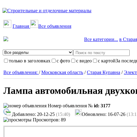
Главная
Все объявления
Все категории...
в Старая
только в заголовках
с фото
с видео
с картой
За послед
Все объявления:
/
Московская область
/
Старая Купавна
/
Элект
Лампа автомобильная двухкон
Номер объявления №
id: 3177
Добавлено: 20-12-25
(15:40)
Обновлено: 16-07-26
(13:1
Просмотров: 89