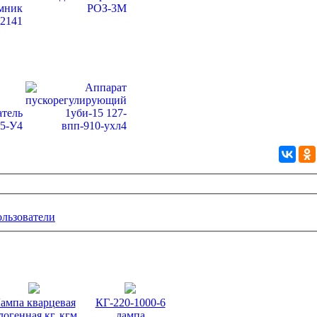
ользователи
ампа кварцевая
КГ-220-1000-6
логенная кг, кгм,
лампа