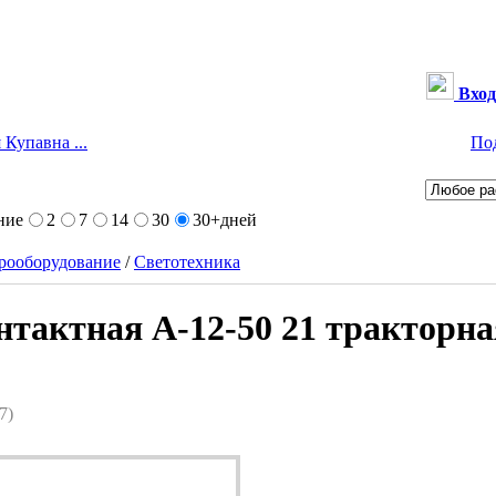
Вход
 Купавна ...
По
ние
2
7
14
30
30+
дней
рооборудование
/
Светотехника
тактная А-12-50 21 тракторна
7)