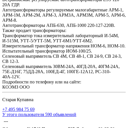
20А ГДР.
Автотрансформаторы регулируемые малогабаритные АРМ-1,
АРМ-1М, АРМ-2М, АРМ-3, АРМ3А, АРМ3М, АРМ-5, АРМ-6,
АРМ-8.
Автотрансформаторы АПБ-630, АПБ-1000 220-127-220В.
Также продает трансформаторы:
Трансформатор тока измерительный лабораторный И-54М,
И-515М, УТТ-5/УТТ-5М, УТТ-6М1/УТТ-6М2.
Измерительный трансформатор напряжения НОМ-6, НОМ-10.
Испытательный трансформатор ИОМ-100/25.
Селеновый выпрямитель СВ 4М, СВ 48-1, СВ 24-9, СВ 24-3,
СВ 12-3.
Селеновый выпрямитель 30ВМ-24А, 40ГД-20А, 40ГМ-24А,
75Е-Д16Г, 75ДД-28А, 100ЕД-4Г, 100ГЕ-12А12, РС-310-
40А-12V.
Подробности по телефону или на сайте:
КОЭМЗ ООО
Старая Купавна
+7 495 984 75 69
У этого пользователя 590 объявлений
---