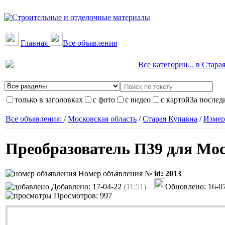
Главная
Все объявления
Все категории...
в Старая
только в заголовках
с фото
с видео
с картой
За послед
Все объявления:
/
Московская область
/
Старая Купавна
/
Измер
Преобразователь П39 для Мо
Номер объявления №
id: 2013
Добавлено: 17-04-22
(11:51)
Обновлено: 16-0
Просмотров: 997