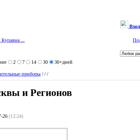
Вход
 Купавна ...
По
ние
2
7
14
30
30+
дней
ительные приборы
/
/
/
сквы и Регионов
7-26
(12:24)