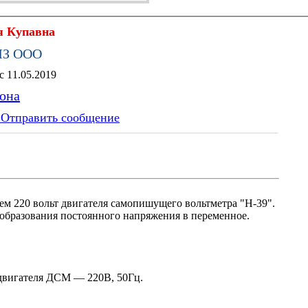
я Купавна
З ООО
Stroymat-optom.ru с 11.05.2019
фона
Отправить сообщение
ем 220 вольт двигателя самопишущего вольтметра "Н-39".
реобразования постоянного напряжения в переменное.
 двигателя ДСМ — 220В, 50Гц.