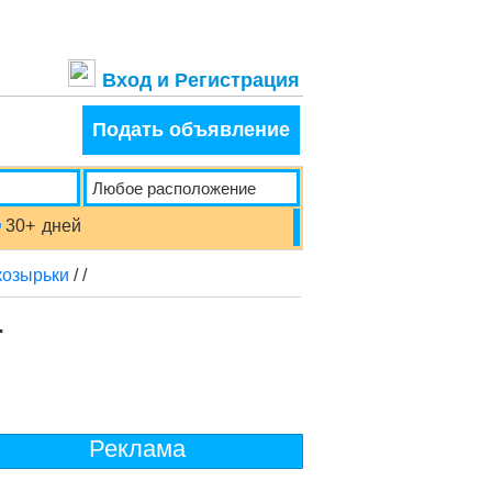
Вход и Регистрация
Подать объявление
30+
дней
козырьки
/
/
.
Реклама