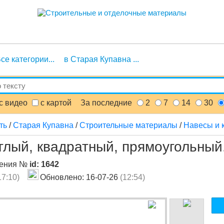
се категории...
в Старая Купавна ...
с видео
с картой
За последние
2
7
14
30
ть
/
Старая Купавна
/
Строительные материалы
/
Навесы и 
глый, квадратный, прямоугольный
ления №
id: 1642
17:10)
Обновлено: 16-07-26
(12:54)