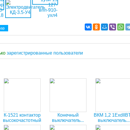
ие
ько
зарегистрированные пользователи
К-1521 контактор
Конечный
ВКМ 1,2 1ExdIIB
высокочастотный
выключатель...
выключатель...
дифференциальный
концевой