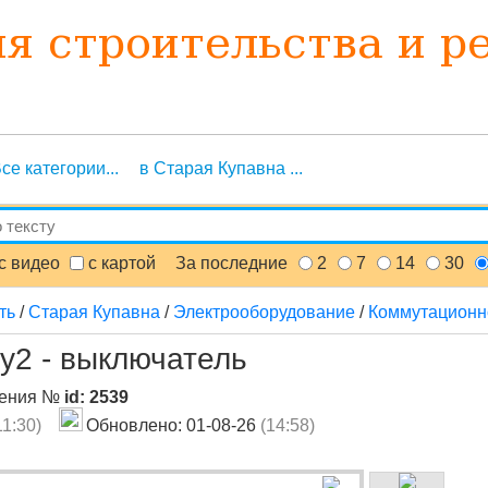
се категории...
в Старая Купавна ...
с видео
с картой
За последние
2
7
14
30
ть
/
Старая Купавна
/
Электрооборудование
/
Коммутационн
у2 - выключатель
ления №
id: 2539
11:30)
Обновлено: 01-08-26
(14:58)