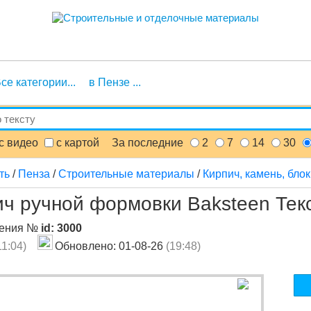
се категории...
в Пензе ...
с видео
с картой
За последние
2
7
14
30
ть
/
Пенза
/
Строительные материалы
/
Кирпич, камень, бло
ч ручной формовки Baksteen Тек
ления №
id: 3000
11:04)
Обновлено: 01-08-26
(19:48)